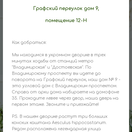
Графский переулок дом 9,
помещение 12-Н
Как добраться:
О компании
Мы находимся в укромном дворике в трех
минутах ходьбы от станций метро
п
н - пт с 10.00-18.00
"Владимирская" и "Достоевская". По
Владимирскому проспекту вы идете до
поворота на Графский переулок, наш дом № 9 -
это угловой дом с Владимирским проспектом.
Справа от арки дома набираете на домофоне
Санкт - Петербург,
35. Проходите левее через двор, наша дверь на
Графский переулок, д. 9,
первом этаже. Звоните и приезжайте!
домофон 35
P.S. В нашем дворике растут три больших
конских каштана Аesculus hippocastanum.
Рядом расположена легендарная улица