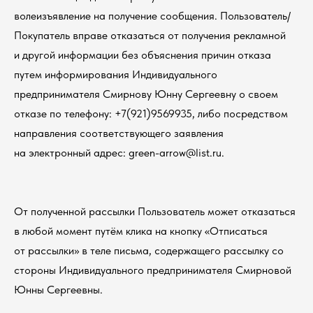
О компании
волеизъявление на получение сообщения. Пользователь/
Покупатель вправе отказаться от получения рекламной
и другой информации без объяснения причин отказа
п
н - пт с 10.00-18.00
путем информирования Индивидуального
предпринимателя Смирнову Юнну Сергеевну о своем
отказе по телефону: +7(921)9569935, либо посредством
Санкт - Петербург,
направления соответствующего заявления
Графский переулок, д. 9,
на электронный адрес: green-arrow@list.ru.
домофон 35
От полученной рассылки Пользователь может отказаться
в любой момент путём клика на кнопку «Отписаться
от рассылки» в теле письма, содержащего рассылку со
стороны Индивидуального предпринимателя Смирновой
Юнны Сергеевны.