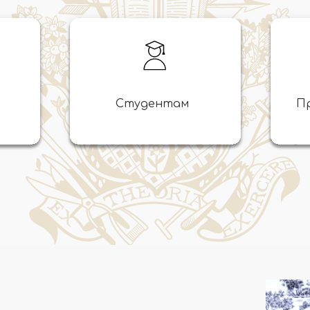
Студентам
П