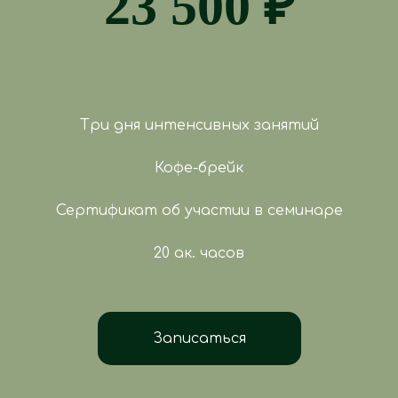
23 500 ₽
Три дня интенсивных занятий
Кофе-брейк
Сертификат об участии в семинаре
20 ак. часов
Записаться