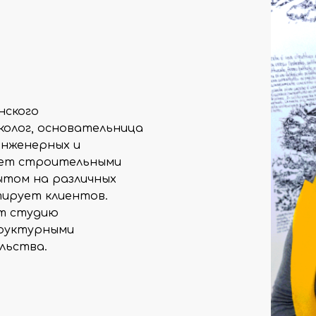
нского
колог, основательница
инженерных и
яет строительными
ытом на различных
тирует клиентов.
ет студию
труктурными
льства.