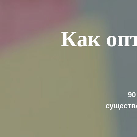
Как оп
90
существ