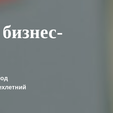
бизнес-
год
ехлетний